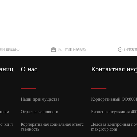
раниц
О нас
Контактная ин
Наши преимущества
Корпоративный QQ:800
упкам
Отраслевые новости
Бизнес-консультация:40
почки п
Корпоративная социальная ответс
Деловая электронная по
твенность
maxgroup.com