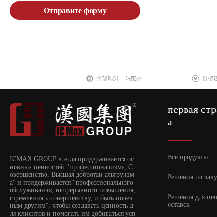
Отправите форму
первая ст
а
Все продукты
ICMAX GROUP всегда придерживается ос
новных ценностей "профессионализма, С
овершенство, Высшая добротаи альтруизм
Решения по зак
а" и придерживается "профессионального
обслуживания, непрерывного повышения,
Решения для це
стремления к совершенству, и быть полез
оставок
ным другим”, чтобы создавать ценность д
ля клиентов и помогать им добиваться усп