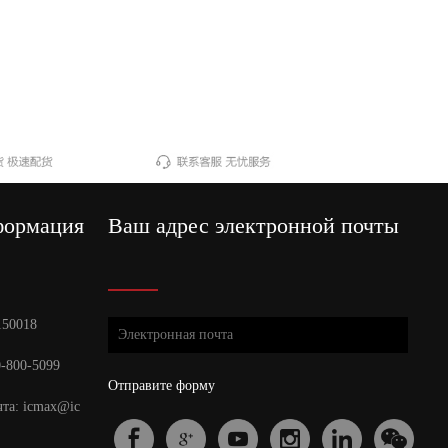
формация
Ваш адрес электронной почты
150018
0-800-5099
Отправите форму
чта: icmax@ic