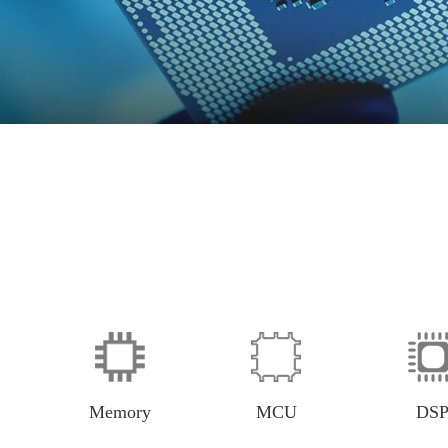
Memory
MCU
DS