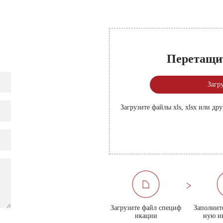
Перетащи
Загр
Загрузите файлы xls, xlsx или д
Загрузите файл специф
Заполнит
икации
ную и