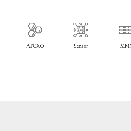
ATCXO
Sensor
MM