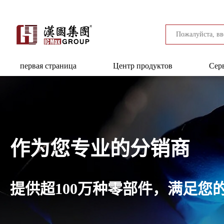
первая страница
Центр продуктов
Сер
作为您专业的分销商
提供超100万种零部件，满足您