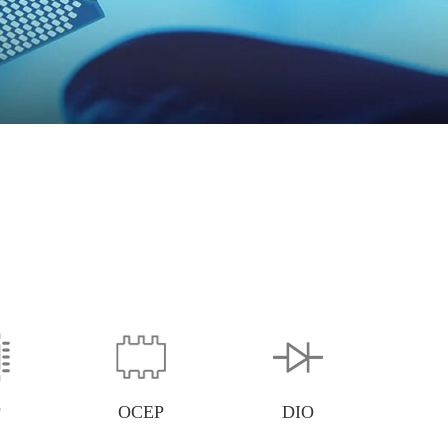
P
OCEP
DIO