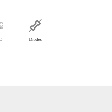
C
Diodes